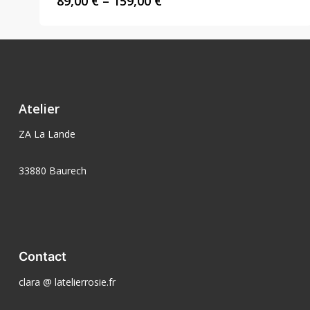
Price
89,00
€
–
159,00
€
range:
89,00 €
through
159,00 €
Atelier
ZA La Lande
33880 Baurech
Contact
clara @ latelierrosie.fr