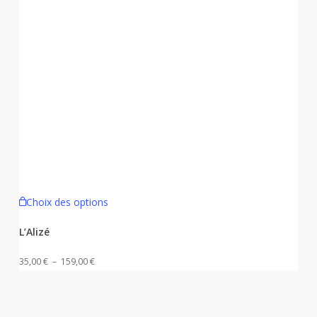
Ce
Choix des options
produit
a
L’Alizé
plusieurs
Plage
35,00
€
–
159,00
€
variations.
de
Les
prix :
options
35,00 €