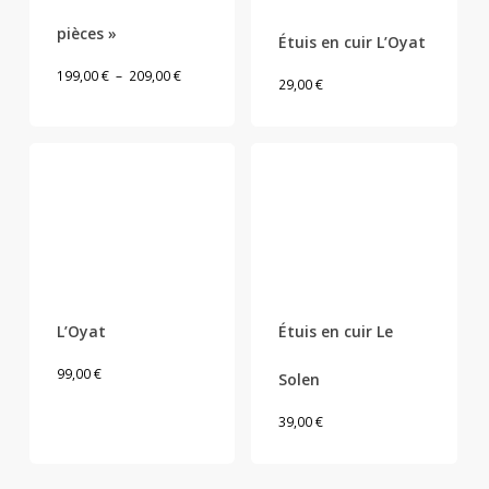
produit
produit
a
a
pièces »
Étuis en cuir L’Oyat
plusieurs
plusieurs
variations.
variations.
Plage
199,00
€
–
209,00
€
29,00
€
Les
Les
de
options
options
prix :
peuvent
peuvent
199,00 €
être
être
à
choisies
choisies
209,00 €
sur
sur
la
la
page
page
Ce
Ce
du
du
produit
produit
L’Oyat
Étuis en cuir Le
produit
produit
a
a
99,00
€
Solen
plusieurs
plusieurs
variations.
variations.
39,00
€
Les
Les
options
options