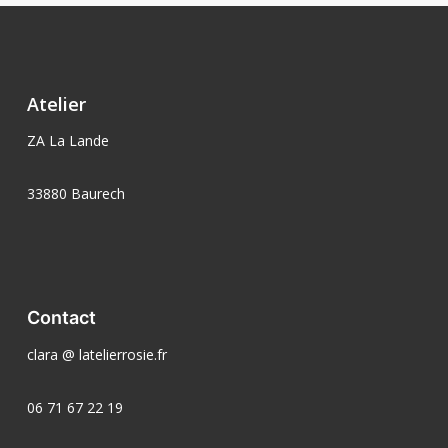
peuvent
peuvent
être
être
choisies
choisies
sur
sur
Atelier
la
la
page
page
ZA La Lande
du
du
produit
produit
33880 Baurech
Contact
clara @ latelierrosie.fr
06 71 67 22 19