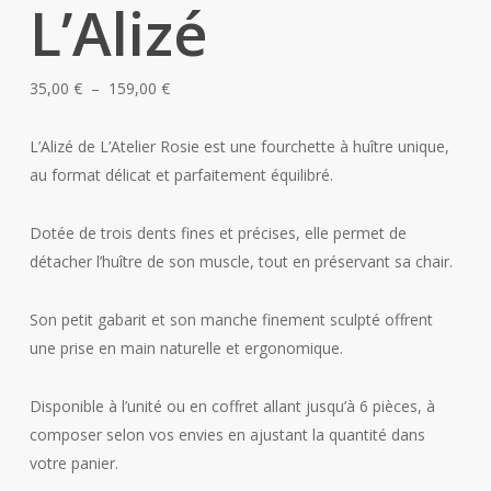
L’Alizé
Plage
35,00
€
–
159,00
€
de
prix :
L’Alizé de L’Atelier Rosie est une fourchette à huître unique,
35,00 €
au format délicat et parfaitement équilibré.
à
159,00 €
Dotée de trois dents fines et précises, elle permet de
détacher l’huître de son muscle, tout en préservant sa chair.
Son petit gabarit et son manche finement sculpté offrent
une prise en main naturelle et ergonomique.
Disponible à l’unité ou en coffret allant jusqu’à 6 pièces, à
composer selon vos envies en ajustant la quantité dans
votre panier.