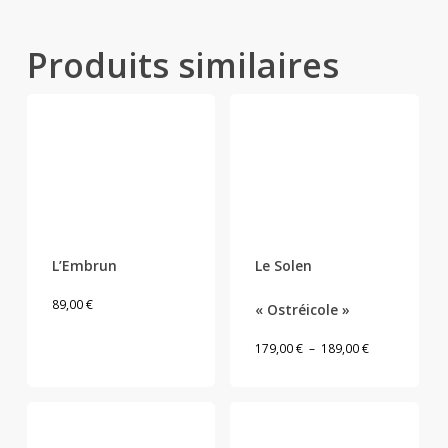
Produits similaires
Ce
Ce
produit
produit
L’Embrun
Le Solen
a
a
89,00
€
« Ostréicole »
plusieurs
plusieurs
variations.
variations.
Plage
179,00
€
–
189,00
€
Les
Les
de
options
options
prix :
peuvent
peuvent
179,00 €
être
être