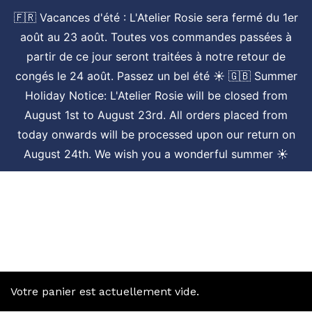
Skip
🇫🇷 Vacances d'été : L'Atelier Rosie sera fermé du 1er
to
LA MARQUE
NOS GAMMES
août au 23 août. Toutes vos commandes passées à
BOUTIQUE
REVENDEURS
CONTACT
main
partir de ce jour seront traitées à notre retour de
P
R
E
N
D
R
E
R
D
V
content
congés le 24 août. Passez un bel été ☀️ 🇬🇧 Summer
Holiday Notice: L'Atelier Rosie will be closed from
August 1st to August 23rd. All orders placed from
today onwards will be processed upon our return on
August 24th. We wish you a wonderful summer ☀️
Votre panier est actuellement vide.