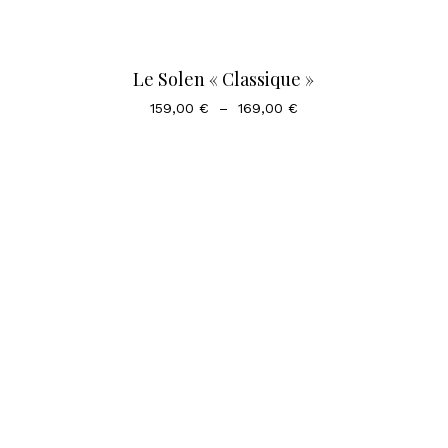
Le Solen « Classique »
Plage
159,00
€
–
169,00
€
de
prix :
159,00 €
à
169,00 €