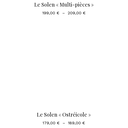
Le Solen « Multi-pièces »
Plage
199,00
€
–
209,00
€
de
prix :
199,00 €
à
209,00 €
Le Solen « Ostréicole »
Plage
179,00
€
–
189,00
€
de