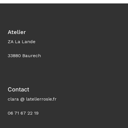
189,00 €
Atelier
ZA La Lande
33880 Baurech
Contact
clara @ latelierrosie.fr
06 71 67 22 19